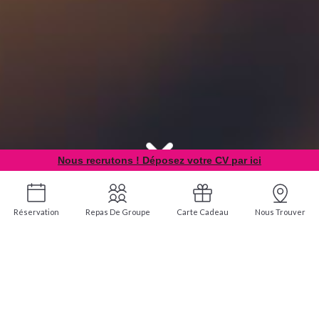
Nous recrutons ! Déposez votre CV par ici
Réservation
Repas De Groupe
Carte Cadeau
Nous Trouver