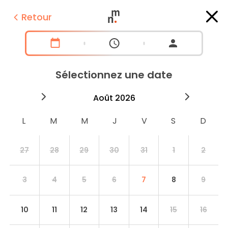
Retour
Sélectionnez une date
2026
août
2026
septe
27
28
29
30
31
1
2
3
4
5
6
7
8
9
10
11
12
13
14
15
16