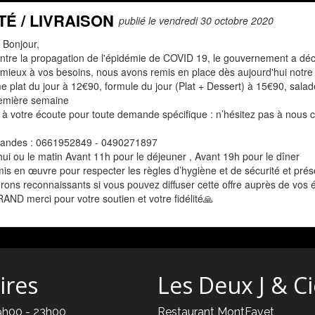
É / LIVRAISON
publié le vendredi 30 octobre 2020
 Bonjour,
ontre la propagation de l'épidémie de COVID 19, le gouvernement a dé
mieux à vos besoins, nous avons remis en place dès aujourd'hui notre o
plat du jour à 12€90, formule du jour (Plat + Dessert) à 15€90, salade
remière semaine
à votre écoute pour toute demande spécifique : n’hésitez pas à nous c
mandes : 0661952849 - 0490271897
ui ou le matin Avant 11h pour le déjeuner , Avant 19h pour le dîner
is en œuvre pour respecter les règles d’hygiène et de sécurité et pré
ons reconnaissants si vous pouvez diffuser cette offre auprès de vos 
ND merci pour votre soutien et votre fidélité🙏
ires
Les Deux J & C
9h00 - 23h00
Restaurant MontFavet