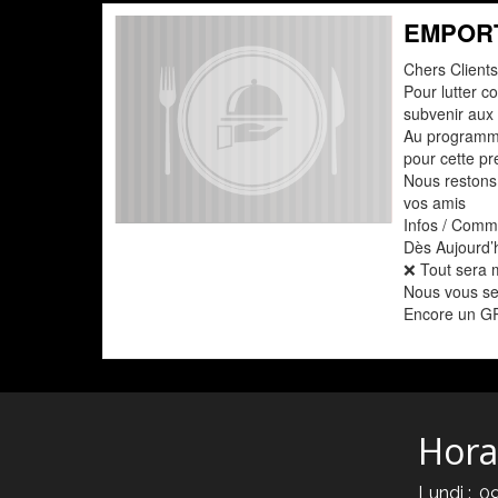
EMPORT
Chers Clients
Pour lutter c
subvenir aux 
Au programme 
pour cette p
Nous restons 
vos amis
Infos / Com
Dès Aujourd’h
❌ Tout sera m
Nous vous ser
Encore un GRA
Hora
Lundi :
0