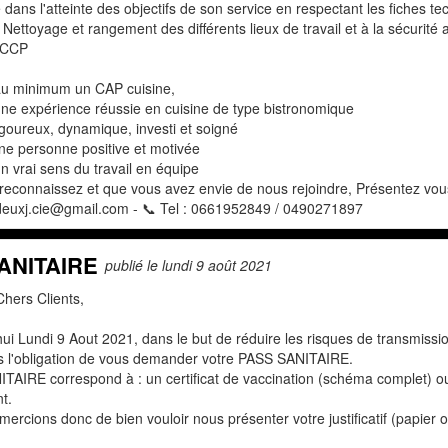
é dans l'atteinte des objectifs de son service en respectant les fiches t
u Nettoyage et rangement des différents lieux de travail et à la sécurité
ACCP
au minimum un CAP cuisine,
une expérience réussie en cuisine de type bistronomique
igoureux, dynamique, investi et soigné
ne personne positive et motivée
n vrai sens du travail en équipe
 reconnaissez et que vous avez envie de nous rejoindre, Présentez vou
 deuxj.cie@gmail.com - 📞 Tel : 0661952849 / 0490271897
ANITAIRE
publié le lundi 9 août 2021
hers Clients,
ui Lundi 9 Aout 2021, dans le but de réduire les risques de transmissi
l'obligation de vous demander votre PASS SANITAIRE.
AIRE correspond à : un certificat de vaccination (schéma complet) ou u
t.
ercions donc de bien vouloir nous présenter votre justificatif (papier 