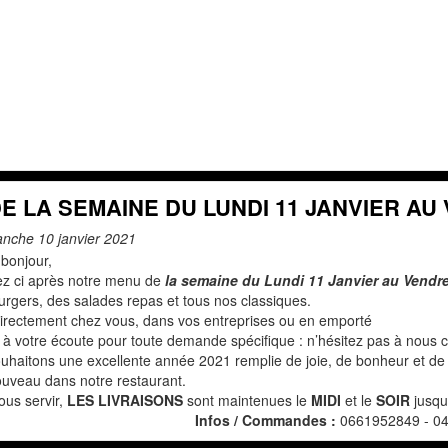
E LA SEMAINE DU LUNDI 11 JANVIER AU 
anche 10 janvier 2021
 bonjour,
ez ci après notre menu de
l
a semaine du Lundi 11 Janvier au Vendre
burgers, des salades repas et tous nos classiques.
directement chez vous, dans vos entreprises ou en emporté
à votre écoute pour toute demande spécifique : n’hésitez pas à nous c
haitons une excellente année 2021 remplie de joie, de bonheur et de s
nouveau dans notre restaurant.
us servir,
LES LIVRAISONS
sont maintenues le
MIDI
et le
SOIR
jusqu
Infos / Commandes :
0661952849 - 0