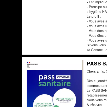
- Est impliqu
- Participe a
d'hygiène H
Le profil :
- Vous avez 
- Vous avez 
- Vous êtes r
- Vous êtes u
- Vous avez u
Si vous vous
📧 Contact :
PASS S
Chers amis, C
Dès aujourd'h
sommes dans 
Le PASS SANIT
rétablissemen
Nous vous rem
A très vite