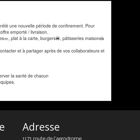
crété une nouvelle période de confinement. Pour
ffre emporté / livraison.
s🥗, plat à la carte, burgers🍔, pâtisseries maison🍰
ontacter et à partager après de vos collaborateurs et
server la santé de chacun
équipes.
ie
Adresse
1171 route de l'aerodrome