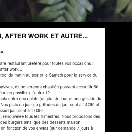
, AFTER WORK ET AUTRE...
ur,
otre restaurant préféré pour toutes vos occasions :
after work...
edi du matin au soir et le Samedi pour le service du
onvives, d'une véranda chauffée pouvant accueillir 50
union possible), l'autre 12.
ix entre deux plats (un plat du jour et une grillade du
. Nos plats du jour ou grillades du jour sont à 14€90 et
essert jour sont à 17€90
oir) renouvelée tous les trimestres. Nous proposons des
, des burgers ainsi que des desserts maison
n fonction de vos envies (sur demande 7 jours à