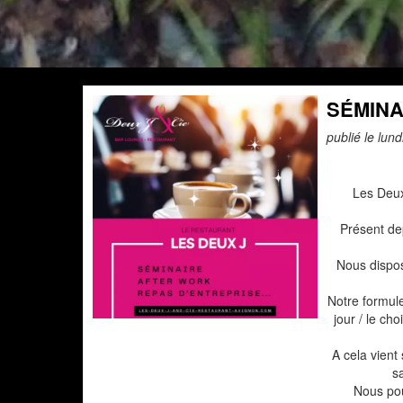
SÉMINA
publié le lun
Les Deux
Présent dep
Nous dispos
Notre formule
jour / le ch
A cela vient
s
Nous pou