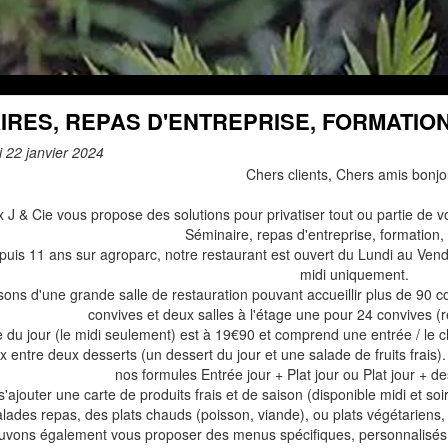
IRES, REPAS D'ENTREPRISE, FORMATION
di 22 janvier 2024
Chers clients, Chers amis bonjo
 J & Cie vous propose des solutions pour privatiser tout ou partie de v
Séminaire, repas d'entreprise, formation, 
uis 11 ans sur agroparc, notre restaurant est ouvert du Lundi au Vendr
midi uniquement.
ons d'une grande salle de restauration pouvant accueillir plus de 90 c
convives et deux salles à l'étage une pour 24 convives (ré
 du jour (le midi seulement) est à 19€90 et comprend une entrée / le cho
oix entre deux desserts (un dessert du jour et une salade de fruits frais)
nos formules Entrée jour + Plat jour ou Plat jour + d
 s'ajouter une carte de produits frais et de saison (disponible midi et s
alades repas, des plats chauds (poisson, viande), ou plats végétariens
vons également vous proposer des menus spécifiques, personnalisés e