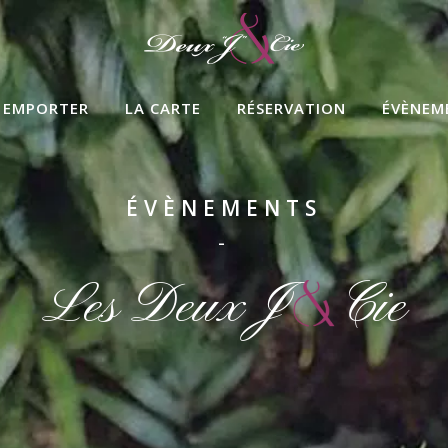
A EMPORTER
LA CARTE
RÉSERVATION
ÉVÈNEM
ÉVÈNEMENTS
-
Les Deux J
Cie